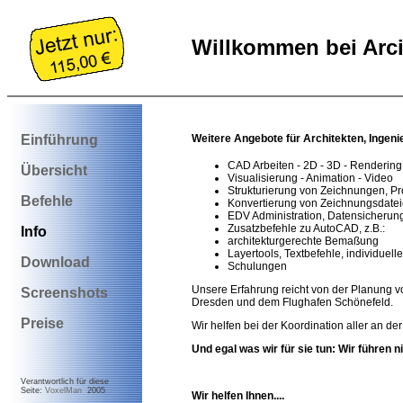
Willkommen bei Arc
Weitere Angebote für Architekten, Ingen
Einführung
CAD Arbeiten - 2D - 3D - Rendering
Übersicht
Visualisierung - Animation - Video
Strukturierung von Zeichnungen, Pr
Befehle
Konvertierung von Zeichnungsdate
EDV Administration, Datensicheru
Zusatzbefehle zu AutoCAD, z.B.:
Info
architekturgerechte Bemaßung
Layertools, Textbefehle, individuell
Download
Schulungen
Unsere Erfahrung reicht von der Planung v
Screenshots
Dresden und dem Flughafen Schönefeld.
Preise
Wir helfen bei der Koordination aller an der
Und egal was wir für sie tun: Wir führen n
Verantwortlich für diese
Seite:
VoxelMan
2005
Wir helfen Ihnen....