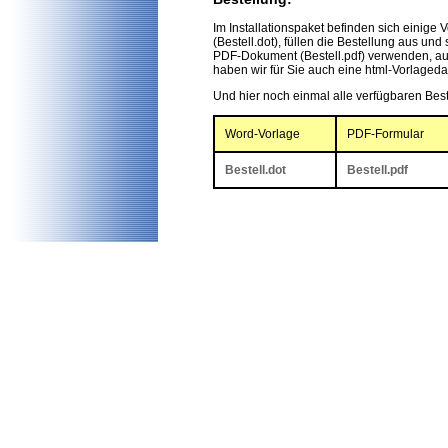
Im Installationspaket befinden sich einig
(Bestell.dot), füllen die Bestellung aus un
PDF-Dokument (Bestell.pdf) verwenden, au
haben wir für Sie auch eine html-Vorlagedat
Und hier noch einmal alle verfügbaren Best
Word-Vorlage
PDF-Formular
Bestell.dot
Bestell.pdf
Arcibem 4.0, Architektur, Planung, Entwurf
Architekturbemaßung, Architekturgerechte 
Höhenkoten, Programm, VoxelManufaktur, V
Freeware, Shareware, Download, Maßketten,
Baubemassung, Flächenermittlung, Plan, Ba
Ausführungsplanung, Grundriss, Legende, arch
dimension, dimensions, height, floor, space, p