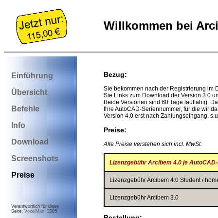
Willkommen bei Arc
Bezug:
Einführung
Sie bekommen nach der Registrierung im D
Übersicht
Sie Links zum Download der Version 3.0 un
Beide Versionen sind 60 Tage lauffähig. D
Befehle
Ihre AutoCAD-Seriennummer, für die wir da
Version 4.0 erst nach Zahlungseingang, s.u.
Info
Preise:
Download
Alle Preise verstehen sich incl. MwSt.
Screenshots
Lizenzgebühr Arcibem 4.0 je AutoCAD-I
Preise
Lizenzgebühr Arcibem 4.0 Student / home
Lizenzgebühr Arcibem 3.0
Verantwortlich für diese
Seite:
VoxelMan
2005
Bestellung: